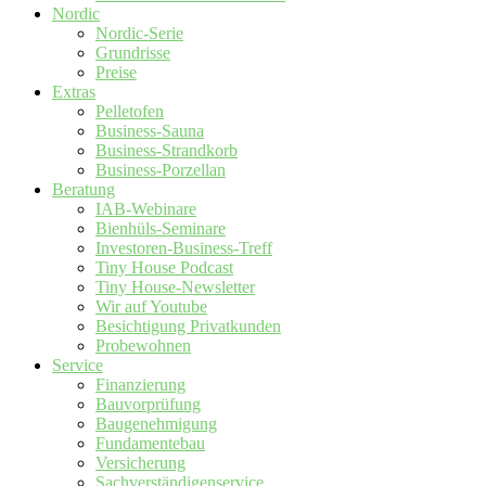
Nordic
Nordic-Serie
Grundrisse
Preise
Extras
Pelletofen
Business-Sauna
Business-Strandkorb
Business-Porzellan
Beratung
IAB-Webinare
Bienhüls-Seminare
Investoren-Business-Treff
Tiny House Podcast
Tiny House-Newsletter
Wir auf Youtube
Besichtigung Privatkunden
Probewohnen
Service
Finanzierung
Bauvorprüfung
Baugenehmigung
Fundamentebau
Versicherung
Sachverständigenservice