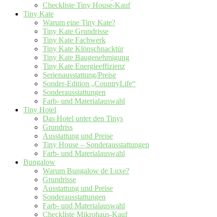
Checkliste Tiny House-Kauf
Tiny Kate
Warum eine Tiny Kate?
Tiny Kate Grundrisse
Tiny Kate Fachwerk
Tiny Kate Klönschnacktür
Tiny Kate Baugenehmigung
Tiny Kate Energieeffizienz
Serienausstattung/Preise
Sonder-Edition „CountryLife“
Sonderausstattungen
Farb- und Materialauswahl
Tiny Hotel
Das Hotel unter den Tinys
Grundriss
Ausstattung und Preise
Tiny House – Sonderausstattungen
Farb- und Materialauswahl
Bungalow
Warum Bungalow de Luxe?
Grundrisse
Ausstattung und Preise
Sonderausstattungen
Farb- und Materialauswahl
Checkliste Mikrohaus-Kauf