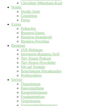
Checkliste Mikrohaus-Kauf
Nordic
Nordic-Serie
Grundrisse
Preise
Extras
Pelletofen
Business-Sauna
Business-Strandkorb
Business-Porzellan
Beratung
IAB-Webinare
Investoren-Business-Treff
Tiny House Podcast
Tiny House-Newsletter
Wir auf Youtube
Besichtigung Privatkunden
Probewohnen
Service
Finanzierung
Bauvorprüfung
Baugenehmigung
Fundamentebau
Versicherung
Sachverständigenservice