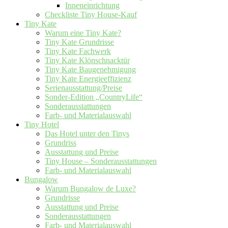
Inneneinrichtung
Checkliste Tiny House-Kauf
Tiny Kate
Warum eine Tiny Kate?
Tiny Kate Grundrisse
Tiny Kate Fachwerk
Tiny Kate Klönschnacktür
Tiny Kate Baugenehmigung
Tiny Kate Energieeffizienz
Serienausstattung/Preise
Sonder-Edition „CountryLife“
Sonderausstattungen
Farb- und Materialauswahl
Tiny Hotel
Das Hotel unter den Tinys
Grundriss
Ausstattung und Preise
Tiny House – Sonderausstattungen
Farb- und Materialauswahl
Bungalow
Warum Bungalow de Luxe?
Grundrisse
Ausstattung und Preise
Sonderausstattungen
Farb- und Materialauswahl