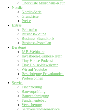
Checkliste Mikrohaus-Kauf
Nordic
Nordic-Serie
Grundrisse
Preise
Extras
Pelletofen
Business-Sauna
Business-Strandkorb
Business-Porzellan
Beratung
IAB-Webinare
Investoren-Business-Treff
Tiny House Podcast
Tiny House-Newsletter
Wir auf Youtube
Besichtigung Privatkunden
Probewohnen
Service
Finanzierung
Bauvorprüfung
Baugenehmigung
Fundamentebau
Versicherung
Sachverständigenservice