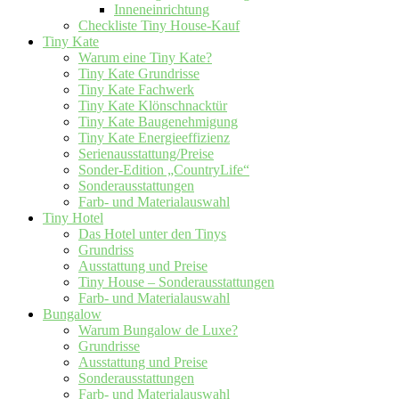
Inneneinrichtung
Checkliste Tiny House-Kauf
Tiny Kate
Warum eine Tiny Kate?
Tiny Kate Grundrisse
Tiny Kate Fachwerk
Tiny Kate Klönschnacktür
Tiny Kate Baugenehmigung
Tiny Kate Energieeffizienz
Serienausstattung/Preise
Sonder-Edition „CountryLife“
Sonderausstattungen
Farb- und Materialauswahl
Tiny Hotel
Das Hotel unter den Tinys
Grundriss
Ausstattung und Preise
Tiny House – Sonderausstattungen
Farb- und Materialauswahl
Bungalow
Warum Bungalow de Luxe?
Grundrisse
Ausstattung und Preise
Sonderausstattungen
Farb- und Materialauswahl