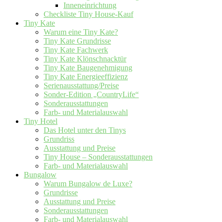
Inneneinrichtung
Checkliste Tiny House-Kauf
Tiny Kate
Warum eine Tiny Kate?
Tiny Kate Grundrisse
Tiny Kate Fachwerk
Tiny Kate Klönschnacktür
Tiny Kate Baugenehmigung
Tiny Kate Energieeffizienz
Serienausstattung/Preise
Sonder-Edition „CountryLife“
Sonderausstattungen
Farb- und Materialauswahl
Tiny Hotel
Das Hotel unter den Tinys
Grundriss
Ausstattung und Preise
Tiny House – Sonderausstattungen
Farb- und Materialauswahl
Bungalow
Warum Bungalow de Luxe?
Grundrisse
Ausstattung und Preise
Sonderausstattungen
Farb- und Materialauswahl