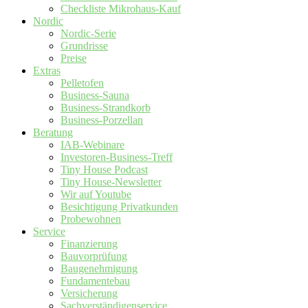
Checkliste Mikrohaus-Kauf
Nordic
Nordic-Serie
Grundrisse
Preise
Extras
Pelletofen
Business-Sauna
Business-Strandkorb
Business-Porzellan
Beratung
IAB-Webinare
Investoren-Business-Treff
Tiny House Podcast
Tiny House-Newsletter
Wir auf Youtube
Besichtigung Privatkunden
Probewohnen
Service
Finanzierung
Bauvorprüfung
Baugenehmigung
Fundamentebau
Versicherung
Sachverständigenservice