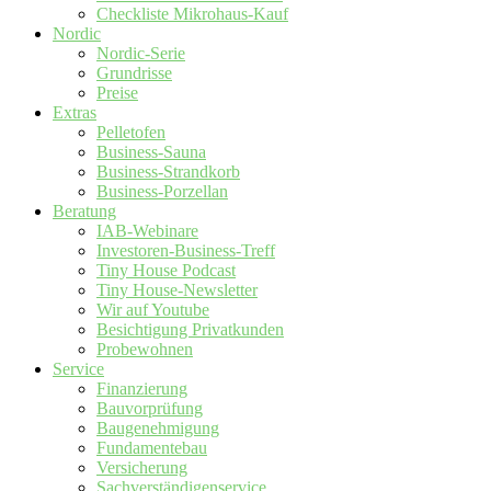
Checkliste Mikrohaus-Kauf
Nordic
Nordic-Serie
Grundrisse
Preise
Extras
Pelletofen
Business-Sauna
Business-Strandkorb
Business-Porzellan
Beratung
IAB-Webinare
Investoren-Business-Treff
Tiny House Podcast
Tiny House-Newsletter
Wir auf Youtube
Besichtigung Privatkunden
Probewohnen
Service
Finanzierung
Bauvorprüfung
Baugenehmigung
Fundamentebau
Versicherung
Sachverständigenservice