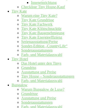
Inneneinrichtung
Checkliste Tiny House-Kauf
Tiny Kate
Warum eine Tiny Kate?
Tiny Kate Grundrisse
Tiny Kate Fachwerk
Tiny Kate Klönschnacktür
Tiny Kate Baugenehmigung
Tiny Kate Energieeffizienz
Serienausstattung/Preise
Sonder-Edition „CountryLife“
Sonderausstattungen
Farb- und Materialauswahl
Tiny Hotel
Das Hotel unter den Tinys
Grundriss
Ausstattung und Preise
Tiny House – Sonderausstattungen
Farb- und Materialauswahl
Bungalow
Warum Bungalow de Luxe?
Grundrisse
Ausstattung und Preise
Sonderausstattungen
Farb- und Materialauswahl