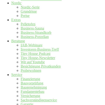
Nordic
Nordic-Serie
Grundrisse
Preise
Extras
Pelletofen
Business-Sauna
Business-Strandkorb
Business-Porzellan
Beratung
IAB-Webinare
Investoren-Business-Treff
Tiny House Podcast
Tiny House-Newsletter
Wir auf Youtube
Besichtigung Privatkunden
Probewohnen
Service
Finanzierung
Bauvorprüfung
Baugenehmigung
Fundamentebau
Versicherung
Sachverständigenservice
Garantie