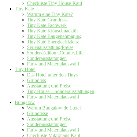
Checkliste Tiny House-Kauf
Tiny Kate
Warum eine Tiny Kate?
Tiny Kate Grundrisse
Tiny Kate Fachwerk
Tiny Kate Klönschnacktür
Tiny Kate Baugenehmigung
Tiny Kate Energieeffizienz
Serienausstattung/Preise
Sonder-Edition „CountryLife“
Sonderausstattungen
Farb- und Materialauswahl
Tiny Hotel
Das Hotel unter den Tinys
Grundriss
Ausstattung und Preise
Tiny House – Sonderausstattungen
Farb- und Materialauswahl
Bungalow
Warum Bungalow de Luxe?
Grundrisse
Ausstattung und Preise
Sonderausstattungen
Farb- und Materialauswahl
Checkliste Mikrohaus-Kauf