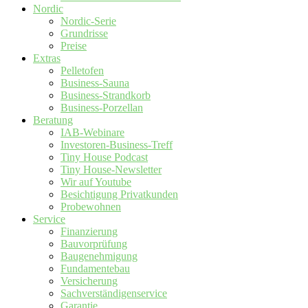
Nordic
Nordic-Serie
Grundrisse
Preise
Extras
Pelletofen
Business-Sauna
Business-Strandkorb
Business-Porzellan
Beratung
IAB-Webinare
Investoren-Business-Treff
Tiny House Podcast
Tiny House-Newsletter
Wir auf Youtube
Besichtigung Privatkunden
Probewohnen
Service
Finanzierung
Bauvorprüfung
Baugenehmigung
Fundamentebau
Versicherung
Sachverständigenservice
Garantie