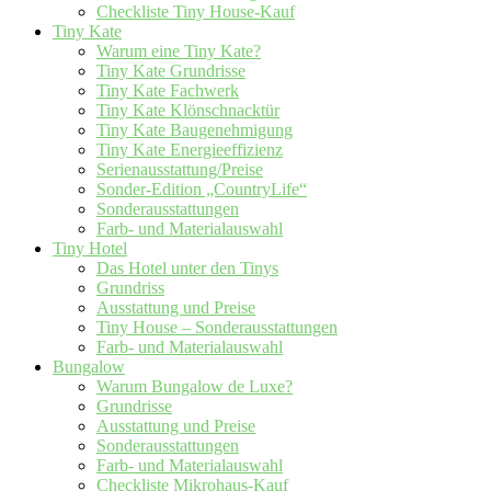
Checkliste Tiny House-Kauf
Tiny Kate
Warum eine Tiny Kate?
Tiny Kate Grundrisse
Tiny Kate Fachwerk
Tiny Kate Klönschnacktür
Tiny Kate Baugenehmigung
Tiny Kate Energieeffizienz
Serienausstattung/Preise
Sonder-Edition „CountryLife“
Sonderausstattungen
Farb- und Materialauswahl
Tiny Hotel
Das Hotel unter den Tinys
Grundriss
Ausstattung und Preise
Tiny House – Sonderausstattungen
Farb- und Materialauswahl
Bungalow
Warum Bungalow de Luxe?
Grundrisse
Ausstattung und Preise
Sonderausstattungen
Farb- und Materialauswahl
Checkliste Mikrohaus-Kauf