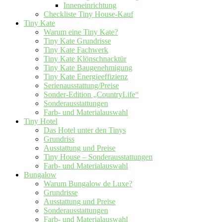
Inneneinrichtung
Checkliste Tiny House-Kauf
Tiny Kate
Warum eine Tiny Kate?
Tiny Kate Grundrisse
Tiny Kate Fachwerk
Tiny Kate Klönschnacktür
Tiny Kate Baugenehmigung
Tiny Kate Energieeffizienz
Serienausstattung/Preise
Sonder-Edition „CountryLife“
Sonderausstattungen
Farb- und Materialauswahl
Tiny Hotel
Das Hotel unter den Tinys
Grundriss
Ausstattung und Preise
Tiny House – Sonderausstattungen
Farb- und Materialauswahl
Bungalow
Warum Bungalow de Luxe?
Grundrisse
Ausstattung und Preise
Sonderausstattungen
Farb- und Materialauswahl