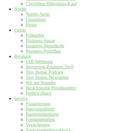
Checkliste Mikrohaus-Kauf
Nordic
Nordic-Serie
Grundrisse
Preise
Extras
Pelletofen
Business-Sauna
Business-Strandkorb
Business-Porzellan
Beratung
IAB-Webinare
Investoren-Business-Treff
Tiny House Podcast
Tiny House-Newsletter
Wir auf Youtube
Besichtigung Privatkunden
Probewohnen
Service
Finanzierung
Bauvorprüfung
Baugenehmigung
Fundamentebau
Versicherung
Sachverständigenservice