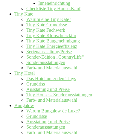
Inneneinrichtung
Checkliste Tiny House-Kauf
Tiny Kate
Warum eine Tiny Kate?
Tiny Kate Grundrisse
Tiny Kate Fachwerk
Tiny Kate Klönschnacktür
Tiny Kate Baugenehmigung
Tiny Kate Energieeffizienz
Serienausstattung/Preise
Sonder-Edition „CountryLife“
Sonderausstattungen
Farb- und Materialauswahl
Tiny Hotel
Das Hotel unter den Tinys
Grundriss
Ausstattung und Preise
Tiny House – Sonderausstattungen
Farb- und Materialauswahl
Bungalow
Warum Bungalow de Luxe?
Grundrisse
Ausstattung und Preise
Sonderausstattungen
Farb- und Materialauswahl