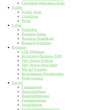
Checkliste Mikrohaus-Kauf
Nordic
Nordic-Serie
Grundrisse
Preise
Extras
Pelletofen
Business-Sauna
Business-Strandkorb
Business-Porzellan
Beratung
IAB-Webinare
Investoren-Business-Treff
Tiny House Podcast
Tiny House-Newsletter
Wir auf Youtube
Besichtigung Privatkunden
Probewohnen
Service
Finanzierung
Bauvorprüfung
Baugenehmigung
Fundamentebau
Versicherung
Sachverständigenservice