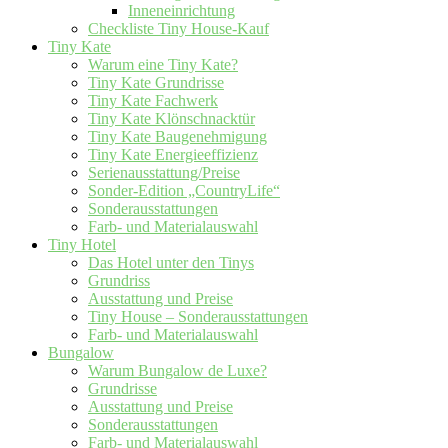
Inneneinrichtung
Checkliste Tiny House-Kauf
Tiny Kate
Warum eine Tiny Kate?
Tiny Kate Grundrisse
Tiny Kate Fachwerk
Tiny Kate Klönschnacktür
Tiny Kate Baugenehmigung
Tiny Kate Energieeffizienz
Serienausstattung/Preise
Sonder-Edition „CountryLife“
Sonderausstattungen
Farb- und Materialauswahl
Tiny Hotel
Das Hotel unter den Tinys
Grundriss
Ausstattung und Preise
Tiny House – Sonderausstattungen
Farb- und Materialauswahl
Bungalow
Warum Bungalow de Luxe?
Grundrisse
Ausstattung und Preise
Sonderausstattungen
Farb- und Materialauswahl