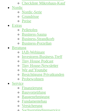
Checkliste Mikrohaus-Kauf
Nordic
Nordic-Serie
Grundrisse
Preise
Extras
Pelletofen
Business-Sauna
Business-Strandkorb
Business-Porzellan
Beratung
IAB-Webinare
Investoren-Business-Treff
Tiny House Podcast
Tiny House-Newsletter
Wir auf Youtube
Besichtigung Privatkunden
Probewohnen
Service
Finanzierung
Bauvorprüfung
Baugenehmigung
Fundamentebau
Versicherung
Sachverständigenservice