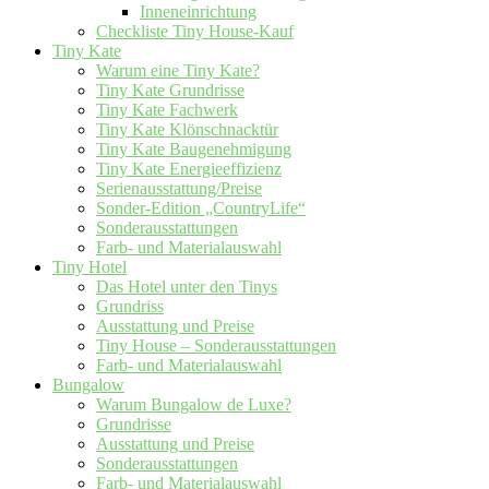
Inneneinrichtung
Checkliste Tiny House-Kauf
Tiny Kate
Warum eine Tiny Kate?
Tiny Kate Grundrisse
Tiny Kate Fachwerk
Tiny Kate Klönschnacktür
Tiny Kate Baugenehmigung
Tiny Kate Energieeffizienz
Serienausstattung/Preise
Sonder-Edition „CountryLife“
Sonderausstattungen
Farb- und Materialauswahl
Tiny Hotel
Das Hotel unter den Tinys
Grundriss
Ausstattung und Preise
Tiny House – Sonderausstattungen
Farb- und Materialauswahl
Bungalow
Warum Bungalow de Luxe?
Grundrisse
Ausstattung und Preise
Sonderausstattungen
Farb- und Materialauswahl