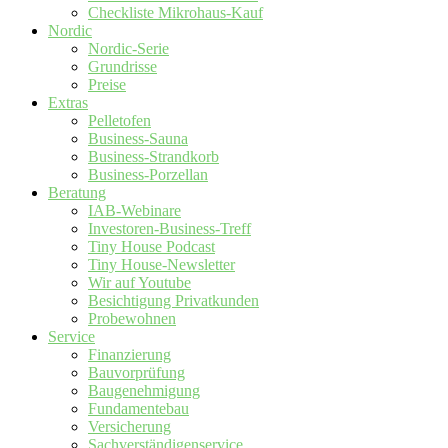
Checkliste Mikrohaus-Kauf
Nordic
Nordic-Serie
Grundrisse
Preise
Extras
Pelletofen
Business-Sauna
Business-Strandkorb
Business-Porzellan
Beratung
IAB-Webinare
Investoren-Business-Treff
Tiny House Podcast
Tiny House-Newsletter
Wir auf Youtube
Besichtigung Privatkunden
Probewohnen
Service
Finanzierung
Bauvorprüfung
Baugenehmigung
Fundamentebau
Versicherung
Sachverständigenservice