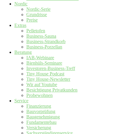
Nordic
Nordic-Serie
Grundrisse
Preise
Extras
Pelletofen
Business-Sauna
Business-Strandkorb
Business-Porzellan
Beratung
IAB-Webinare
Bienhüls-Seminare
Investoren-Business-Treff
Tiny House Podcast
Tiny House-Newsletter
Wir auf Youtube
Besichtigung Privatkunden
Probewohnen
Service
Finanzierung
Bauvorprüfung
Baugenehmigung
Fundamentebau
Versicherung
Sachverständigenservice