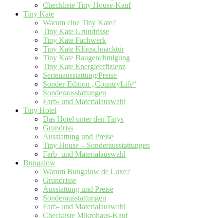
Checkliste Tiny House-Kauf
Tiny Kate
Warum eine Tiny Kate?
Tiny Kate Grundrisse
Tiny Kate Fachwerk
Tiny Kate Klönschnacktür
Tiny Kate Baugenehmigung
Tiny Kate Energieeffizienz
Serienausstattung/Preise
Sonder-Edition „CountryLife“
Sonderausstattungen
Farb- und Materialauswahl
Tiny Hotel
Das Hotel unter den Tinys
Grundriss
Ausstattung und Preise
Tiny House – Sonderausstattungen
Farb- und Materialauswahl
Bungalow
Warum Bungalow de Luxe?
Grundrisse
Ausstattung und Preise
Sonderausstattungen
Farb- und Materialauswahl
Checkliste Mikrohaus-Kauf