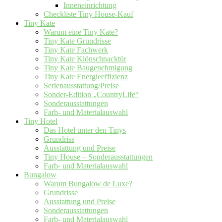
Inneneinrichtung
Checkliste Tiny House-Kauf
Tiny Kate
Warum eine Tiny Kate?
Tiny Kate Grundrisse
Tiny Kate Fachwerk
Tiny Kate Klönschnacktür
Tiny Kate Baugenehmigung
Tiny Kate Energieeffizienz
Serienausstattung/Preise
Sonder-Edition „CountryLife“
Sonderausstattungen
Farb- und Materialauswahl
Tiny Hotel
Das Hotel unter den Tinys
Grundriss
Ausstattung und Preise
Tiny House – Sonderausstattungen
Farb- und Materialauswahl
Bungalow
Warum Bungalow de Luxe?
Grundrisse
Ausstattung und Preise
Sonderausstattungen
Farb- und Materialauswahl