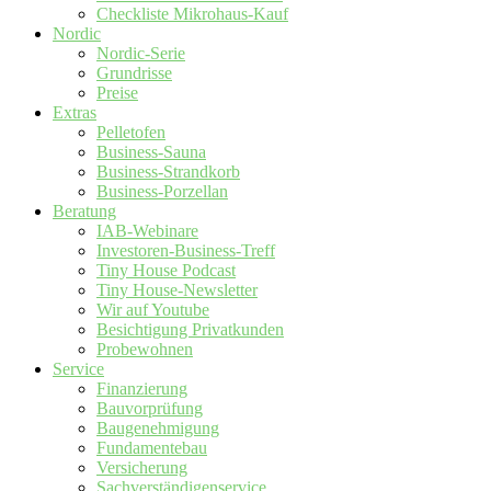
Checkliste Mikrohaus-Kauf
Nordic
Nordic-Serie
Grundrisse
Preise
Extras
Pelletofen
Business-Sauna
Business-Strandkorb
Business-Porzellan
Beratung
IAB-Webinare
Investoren-Business-Treff
Tiny House Podcast
Tiny House-Newsletter
Wir auf Youtube
Besichtigung Privatkunden
Probewohnen
Service
Finanzierung
Bauvorprüfung
Baugenehmigung
Fundamentebau
Versicherung
Sachverständigenservice