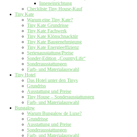
Inneneinrichtung
Checkliste Tiny House-Kauf
Tiny Kate
Warum eine Tiny Kate?
Tiny Kate Grundrisse
Tiny Kate Fachwerk
Tiny Kate Klönschnacktür
Tiny Kate Baugenehmigung
Tiny Kate Energieeffizienz
Serienausstattung/Preise
Sonder-Edition „CountryLife“
Sonderausstattungen
Farb- und Materialauswahl
Tiny Hotel
Das Hotel unter den Tinys
Grundriss
Ausstattung und Preise
Tiny House – Sonderausstattungen
Farb- und Materialauswahl
Bungalow
Warum Bungalow de Luxe?
Grundrisse
Ausstattung und Preise
Sonderausstattungen
Farb- und Materialauswahl