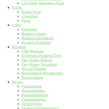
Checkliste Mikrohaus-Kauf
Nordic
Nordic-Serie
Grundrisse
Preise
Extras
Pelletofen
Business-Sauna
Business-Strandkorb
Business-Porzellan
Beratung
IAB-Webinare
Investoren-Business-Treff
Tiny House Podcast
Tiny House-Newsletter
Wir auf Youtube
Besichtigung Privatkunden
Probewohnen
Service
Finanzierung
Bauvorprüfung
Baugenehmigung
Fundamentebau
Versicherung
Sachverständigenservice