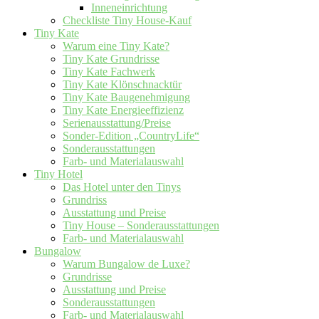
Inneneinrichtung
Checkliste Tiny House-Kauf
Tiny Kate
Warum eine Tiny Kate?
Tiny Kate Grundrisse
Tiny Kate Fachwerk
Tiny Kate Klönschnacktür
Tiny Kate Baugenehmigung
Tiny Kate Energieeffizienz
Serienausstattung/Preise
Sonder-Edition „CountryLife“
Sonderausstattungen
Farb- und Materialauswahl
Tiny Hotel
Das Hotel unter den Tinys
Grundriss
Ausstattung und Preise
Tiny House – Sonderausstattungen
Farb- und Materialauswahl
Bungalow
Warum Bungalow de Luxe?
Grundrisse
Ausstattung und Preise
Sonderausstattungen
Farb- und Materialauswahl