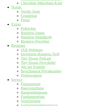
Checkliste Mikrohaus-Kauf
Nordic
Nordic-Serie
Grundrisse
Preise
Extras
Pelletofen
Business-Sauna
Business-Strandkorb
Business-Porzellan
Beratung
IAB-Webinare
Investoren-Business-Treff
Tiny House Podcast
Tiny House-Newsletter
Wir auf Youtube
Besichtigung Privatkunden
Probewohnen
Service
Finanzierung
Bauvorprüfung
Baugenehmigung
Fundamentebau
Versicherung
Sachverständigenservice