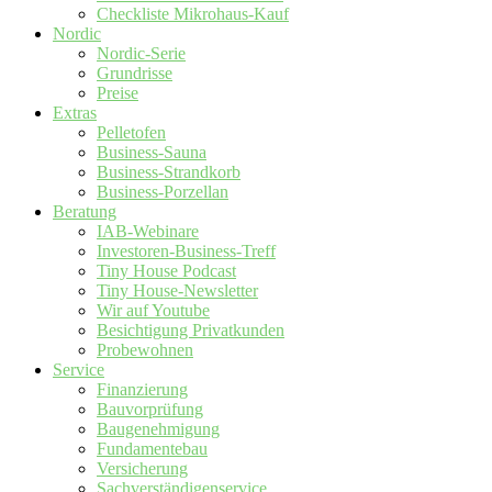
Checkliste Mikrohaus-Kauf
Nordic
Nordic-Serie
Grundrisse
Preise
Extras
Pelletofen
Business-Sauna
Business-Strandkorb
Business-Porzellan
Beratung
IAB-Webinare
Investoren-Business-Treff
Tiny House Podcast
Tiny House-Newsletter
Wir auf Youtube
Besichtigung Privatkunden
Probewohnen
Service
Finanzierung
Bauvorprüfung
Baugenehmigung
Fundamentebau
Versicherung
Sachverständigenservice