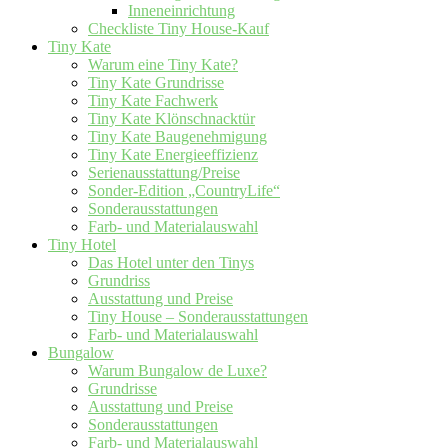
Inneneinrichtung
Checkliste Tiny House-Kauf
Tiny Kate
Warum eine Tiny Kate?
Tiny Kate Grundrisse
Tiny Kate Fachwerk
Tiny Kate Klönschnacktür
Tiny Kate Baugenehmigung
Tiny Kate Energieeffizienz
Serienausstattung/Preise
Sonder-Edition „CountryLife“
Sonderausstattungen
Farb- und Materialauswahl
Tiny Hotel
Das Hotel unter den Tinys
Grundriss
Ausstattung und Preise
Tiny House – Sonderausstattungen
Farb- und Materialauswahl
Bungalow
Warum Bungalow de Luxe?
Grundrisse
Ausstattung und Preise
Sonderausstattungen
Farb- und Materialauswahl