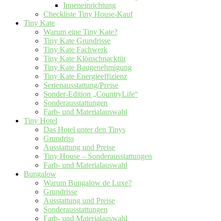
Inneneinrichtung
Checkliste Tiny House-Kauf
Tiny Kate
Warum eine Tiny Kate?
Tiny Kate Grundrisse
Tiny Kate Fachwerk
Tiny Kate Klönschnacktür
Tiny Kate Baugenehmigung
Tiny Kate Energieeffizienz
Serienausstattung/Preise
Sonder-Edition „CountryLife“
Sonderausstattungen
Farb- und Materialauswahl
Tiny Hotel
Das Hotel unter den Tinys
Grundriss
Ausstattung und Preise
Tiny House – Sonderausstattungen
Farb- und Materialauswahl
Bungalow
Warum Bungalow de Luxe?
Grundrisse
Ausstattung und Preise
Sonderausstattungen
Farb- und Materialauswahl