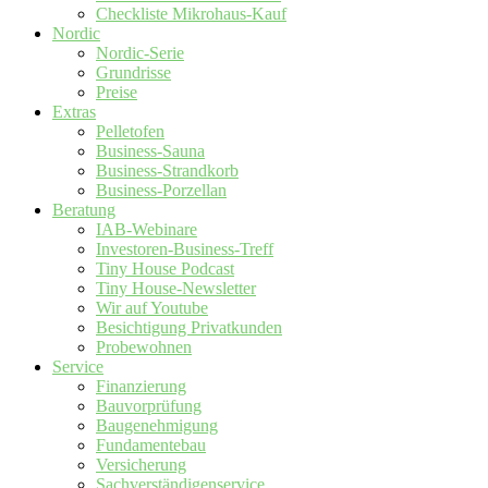
Checkliste Mikrohaus-Kauf
Nordic
Nordic-Serie
Grundrisse
Preise
Extras
Pelletofen
Business-Sauna
Business-Strandkorb
Business-Porzellan
Beratung
IAB-Webinare
Investoren-Business-Treff
Tiny House Podcast
Tiny House-Newsletter
Wir auf Youtube
Besichtigung Privatkunden
Probewohnen
Service
Finanzierung
Bauvorprüfung
Baugenehmigung
Fundamentebau
Versicherung
Sachverständigenservice