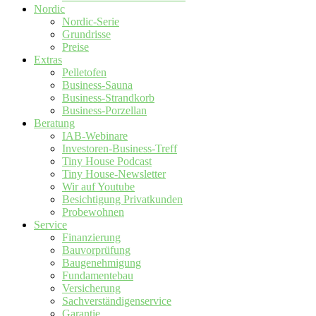
Nordic
Nordic-Serie
Grundrisse
Preise
Extras
Pelletofen
Business-Sauna
Business-Strandkorb
Business-Porzellan
Beratung
IAB-Webinare
Investoren-Business-Treff
Tiny House Podcast
Tiny House-Newsletter
Wir auf Youtube
Besichtigung Privatkunden
Probewohnen
Service
Finanzierung
Bauvorprüfung
Baugenehmigung
Fundamentebau
Versicherung
Sachverständigenservice
Garantie