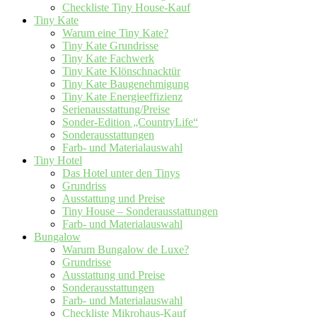
Checkliste Tiny House-Kauf
Tiny Kate
Warum eine Tiny Kate?
Tiny Kate Grundrisse
Tiny Kate Fachwerk
Tiny Kate Klönschnacktür
Tiny Kate Baugenehmigung
Tiny Kate Energieeffizienz
Serienausstattung/Preise
Sonder-Edition „CountryLife“
Sonderausstattungen
Farb- und Materialauswahl
Tiny Hotel
Das Hotel unter den Tinys
Grundriss
Ausstattung und Preise
Tiny House – Sonderausstattungen
Farb- und Materialauswahl
Bungalow
Warum Bungalow de Luxe?
Grundrisse
Ausstattung und Preise
Sonderausstattungen
Farb- und Materialauswahl
Checkliste Mikrohaus-Kauf