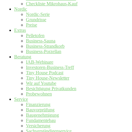
Checkliste Mikrohaus-Kauf
Nordic
Nordic-Serie
Grundrisse
Preise
Extras
Pelletofen
Business-Sauna
Business-Strandkorb
Business-Porzellan
Beratung
IAB-Webinare
Investoren-Business-Treff
Tiny House Podcast
Tiny House-Newsletter
Wir auf Youtube
Besichtigung Privatkunden
Probewohnen
Service
Finanzierung
Bauvorprüfung
Baugenehmigung
Fundamentebau
Versicherung
Sachverständigenservice