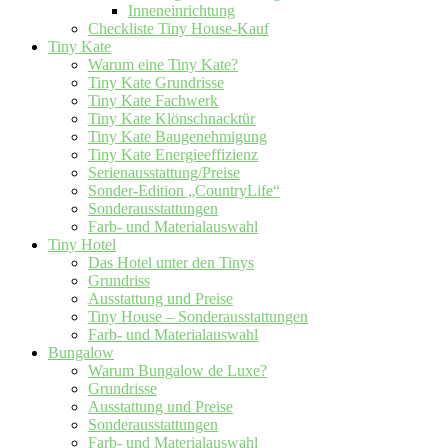
Inneneinrichtung
Checkliste Tiny House-Kauf
Tiny Kate
Warum eine Tiny Kate?
Tiny Kate Grundrisse
Tiny Kate Fachwerk
Tiny Kate Klönschnacktür
Tiny Kate Baugenehmigung
Tiny Kate Energieeffizienz
Serienausstattung/Preise
Sonder-Edition „CountryLife“
Sonderausstattungen
Farb- und Materialauswahl
Tiny Hotel
Das Hotel unter den Tinys
Grundriss
Ausstattung und Preise
Tiny House – Sonderausstattungen
Farb- und Materialauswahl
Bungalow
Warum Bungalow de Luxe?
Grundrisse
Ausstattung und Preise
Sonderausstattungen
Farb- und Materialauswahl