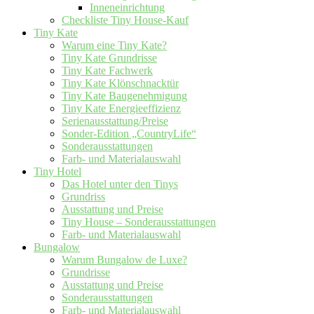
Inneneinrichtung
Checkliste Tiny House-Kauf
Tiny Kate
Warum eine Tiny Kate?
Tiny Kate Grundrisse
Tiny Kate Fachwerk
Tiny Kate Klönschnacktür
Tiny Kate Baugenehmigung
Tiny Kate Energieeffizienz
Serienausstattung/Preise
Sonder-Edition „CountryLife“
Sonderausstattungen
Farb- und Materialauswahl
Tiny Hotel
Das Hotel unter den Tinys
Grundriss
Ausstattung und Preise
Tiny House – Sonderausstattungen
Farb- und Materialauswahl
Bungalow
Warum Bungalow de Luxe?
Grundrisse
Ausstattung und Preise
Sonderausstattungen
Farb- und Materialauswahl