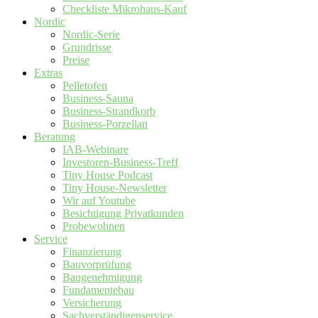
Checkliste Mikrohaus-Kauf
Nordic
Nordic-Serie
Grundrisse
Preise
Extras
Pelletofen
Business-Sauna
Business-Strandkorb
Business-Porzellan
Beratung
IAB-Webinare
Investoren-Business-Treff
Tiny House Podcast
Tiny House-Newsletter
Wir auf Youtube
Besichtigung Privatkunden
Probewohnen
Service
Finanzierung
Bauvorprüfung
Baugenehmigung
Fundamentebau
Versicherung
Sachverständigenservice