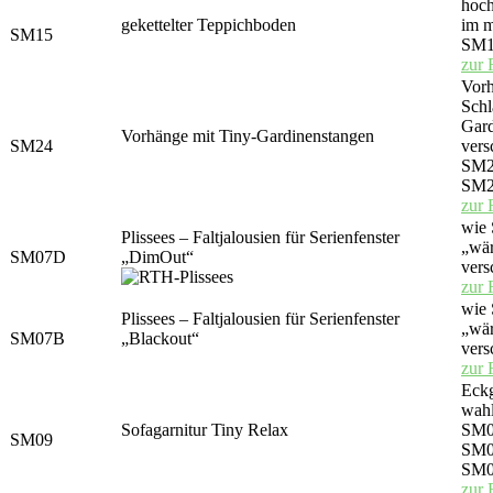
hoch
gekettelter Teppichboden
im m
SM15
SM1
zur 
Vorh
Schl
Gard
Vorhänge mit Tiny-Gardinenstangen
SM24
vers
SM24
SM24
zur 
wie
Plissees – Faltjalousien für Serienfenster
„wär
SM07D
„DimOut“
vers
zur 
wie
Plissees – Faltjalousien für Serienfenster
„wär
SM07B
„Blackout“
vers
zur 
Eckg
wahl
Sofagarnitur Tiny Relax
SM0
SM09
SM0
SM0
zur 