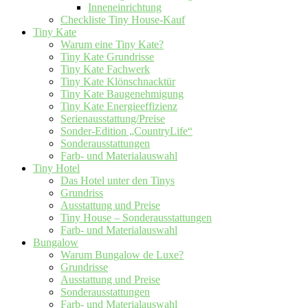
Inneneinrichtung
Checkliste Tiny House-Kauf
Tiny Kate
Warum eine Tiny Kate?
Tiny Kate Grundrisse
Tiny Kate Fachwerk
Tiny Kate Klönschnacktür
Tiny Kate Baugenehmigung
Tiny Kate Energieeffizienz
Serienausstattung/Preise
Sonder-Edition „CountryLife“
Sonderausstattungen
Farb- und Materialauswahl
Tiny Hotel
Das Hotel unter den Tinys
Grundriss
Ausstattung und Preise
Tiny House – Sonderausstattungen
Farb- und Materialauswahl
Bungalow
Warum Bungalow de Luxe?
Grundrisse
Ausstattung und Preise
Sonderausstattungen
Farb- und Materialauswahl