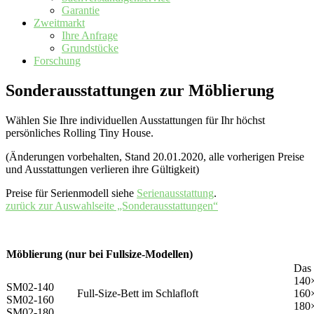
Garantie
Zweitmarkt
Ihre Anfrage
Grundstücke
Forschung
Sonderausstattungen zur Möblierung
Wählen Sie Ihre individuellen Ausstattungen für Ihr höchst
persönliches Rolling Tiny House.
(Änderungen vorbehalten, Stand 20.01.2020, alle vorherigen Preise
und Ausstattungen verlieren ihre Gültigkeit)
Preise für Serienmodell siehe
Serienausstattung
.
zurück zur Auswahlseite „Sonderausstattungen“
Möblierung (nur bei Fullsize-Modellen)
Das 
140
SM02-140
Full-Size-Bett im Schlafloft
160
SM02-160
180
SM02-180