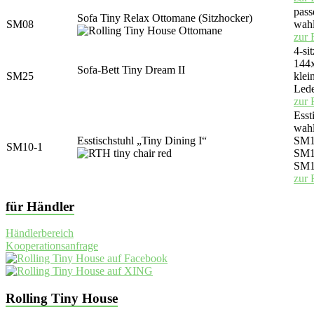
pass
Sofa Tiny Relax Ottomane (Sitzhocker)
SM08
wahl
zur 
4-si
144x
Sofa-Bett Tiny Dream II
SM25
klei
Lede
zur 
Esst
wahl
Esstischstuhl „Tiny Dining I“
SM10
SM10-1
SM1
SM1
zur 
für Händler
Händlerbereich
Kooperationsanfrage
Rolling Tiny House