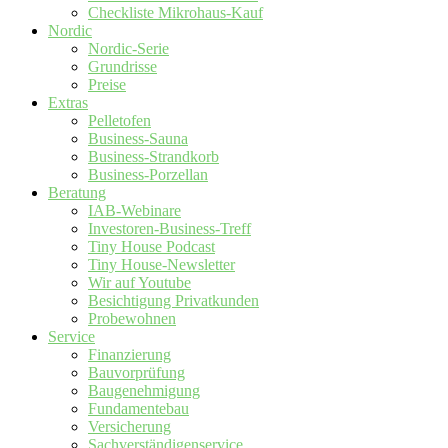
Checkliste Mikrohaus-Kauf
Nordic
Nordic-Serie
Grundrisse
Preise
Extras
Pelletofen
Business-Sauna
Business-Strandkorb
Business-Porzellan
Beratung
IAB-Webinare
Investoren-Business-Treff
Tiny House Podcast
Tiny House-Newsletter
Wir auf Youtube
Besichtigung Privatkunden
Probewohnen
Service
Finanzierung
Bauvorprüfung
Baugenehmigung
Fundamentebau
Versicherung
Sachverständigenservice