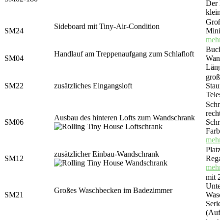
Der 
klei
Groß
Sideboard mit Tiny-Air-Condition
SM24
Mini
mehr
Buch
Handlauf am Treppenaufgang zum Schlafloft
SM04
Wand
Län
groß
SM22
zusätzliches Eingangsloft
Stau
Tele
Schr
rech
Ausbau des hinteren Lofts zum Wandschrank
SM06
Schr
Farb
mehr
Plat
zusätzlicher Einbau-Wandschrank
SM12
Rega
mehr
mit 
Unte
Großes Waschbecken im Badezimmer
SM21
Was
Seri
(Auf